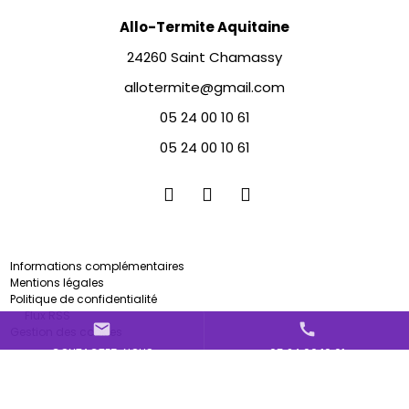
Allo-Termite Aquitaine
24260 Saint Chamassy
allotermite@gmail.com
05 24 00 10 61
05 24 00 10 61
Informations complémentaires
Mentions légales
Politique de confidentialité
Flux RSS
mail
call
Gestion des cookies
CONTACTEZ-NOUS
05 24 00 10 61